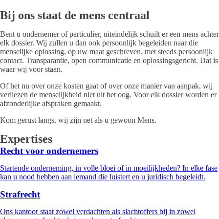
Bij ons staat de mens centraal
Bent u ondernemer of particulier, uiteindelijk schuilt er een mens achter
elk dossier. Wij zullen u dan ook persoonlijk begeleiden naar die
menselijke oplossing, op uw maat geschreven, met steeds persoonlijk
contact. Transparantie, open communicatie en oplossingsgericht. Dat is
waar wij voor staan.
Of het nu over onze kosten gaat of over onze manier van aanpak, wij
verliezen de menselijkheid niet uit het oog. Voor elk dossier worden er
afzonderlijke afspraken gemaakt.
Kom gerust langs, wij zijn net als u gewoon Mens.
Expertises
Recht voor ondernemers
Startende onderneming, in volle bloei of in moeilijkheden? In elke fase
kan u nood hebben aan iemand die luistert en u juridisch begeleidt.
Strafrecht
Ons kantoor staat zowel verdachten als slachtoffers bij in zowel